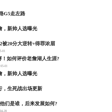
路G5走左路
詹，新帅人选曝光
2被20分大逆转+得罪浓眉
-01
后赛！如何评价老詹湖人生涯?
5-01
詹，新帅人选曝光
行，生死战出场更新
，他们是谁，后来发展如何?
-28