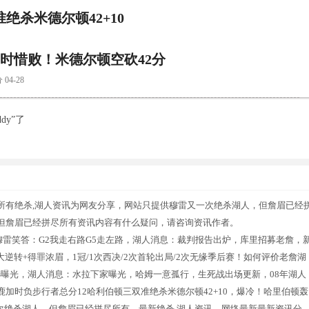
绝杀米德尔顿42+10
时惜败！米德尔顿空砍42分
4-28
dy”了
所有绝杀,湖人资讯为网友分享，网站只提供穆雷又一次绝杀湖人，但詹眉已经
但詹眉已经拼尽所有资讯内容有什么疑问，请咨询资讯作者。
穆雷笑答：G2我走右路G5走左路，湖人消息：裁判报告出炉，库里招募老詹，
大逆转+得罪浓眉，1冠/1次西决/2次首轮出局/2次无缘季后赛！如何评价老詹湖
曝光，湖人消息：水拉下家曝光，哈姆一意孤行，生死战出场更新，08年湖人
加时负步行者总分12哈利伯顿三双准绝杀米德尔顿42+10，爆冷！哈里伯顿轰
一次绝杀湖人，但詹眉已经拼尽所有，最新绝杀,湖人资讯，网络最新最新资讯分