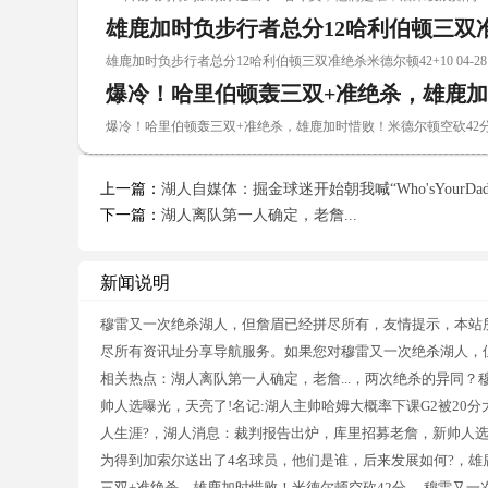
雄鹿加时负步行者总分12哈利伯顿三双准
雄鹿加时负步行者总分12哈利伯顿三双准绝杀米德尔顿42+10 04-28
爆冷！哈里伯顿轰三双+准绝杀，雄鹿加
爆冷！哈里伯顿轰三双+准绝杀，雄鹿加时惜败！米德尔顿空砍42分 0
上一篇：
湖人自媒体：掘金球迷开始朝我喊“Who'sYourDad
下一篇：
湖人离队第一人确定，老詹...
新闻说明
穆雷又一次绝杀湖人，但詹眉已经拼尽所有，友情提示，本站
尽所有资讯址分享导航服务。如果您对穆雷又一次绝杀湖人，
相关热点：湖人离队第一人确定，老詹...，两次绝杀的异同？
帅人选曝光，天亮了!名记:湖人主帅哈姆大概率下课G2被20分
人生涯?，湖人消息：裁判报告出炉，库里招募老詹，新帅人选
为得到加索尔送出了4名球员，他们是谁，后来发展如何?，雄鹿
三双+准绝杀，雄鹿加时惜败！米德尔顿空砍42分，.穆雷又