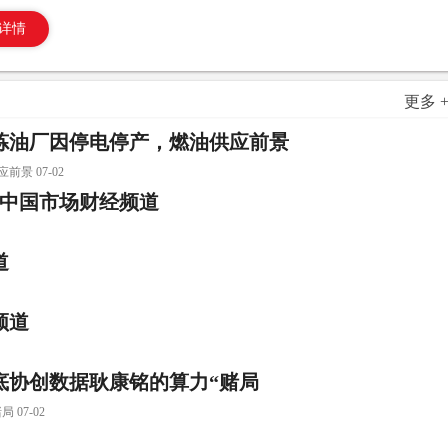
详情
更多 
炼油厂因停电停产，燃油供应前景
 07-02
重塑中国市场财经频道
道
频道
起底协创数据耿康铭的算力“赌局
07-02