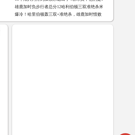
雄鹿加时负步行者总分12哈利伯顿三双准绝杀米德尔顿42+10
04-28
爆冷！哈里伯顿轰三双+准绝杀，雄鹿加时惜败！米德尔顿空砍4
分 04-28
+