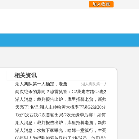
加入收藏
相关资讯
湖人离队第一人确定，老詹...
湖人离队第一人确定，老詹... 05-01
两次绝杀的异同？穆雷笑答：G2我走右路G5走左路
两次绝杀的
湖人消息：裁判报告出炉，库里招募老詹，新帅人选曝光
湖
天亮了!名记:湖人主帅哈姆大概率下课G2被20分大逆转+得罪浓眉
1冠/1次西决/2次首轮出局/2次无缘季后赛！如何评价老詹湖人生涯
05-01
湖人消息：裁判报告出炉，库里招募老詹，新帅人选曝光
湖
涯? 05-01
湖人消息：水拉下家曝光，哈姆一意孤行，生死战出场更新
08年湖人为得到加索尔送出了4名球员，他们是谁，后来发展如何