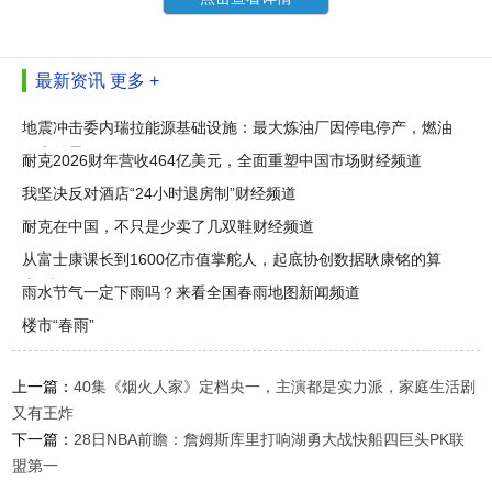
最新资讯
更多 +
地震冲击委内瑞拉能源基础设施：最大炼油厂因停电停产，燃油
供应前景
耐克2026财年营收464亿美元，全面重塑中国市场财经频道
我坚决反对酒店“24小时退房制”财经频道
耐克在中国，不只是少卖了几双鞋财经频道
从富士康课长到1600亿市值掌舵人，起底协创数据耿康铭的算
力“赌局
雨水节气一定下雨吗？来看全国春雨地图新闻频道
楼市“春雨”
上一篇：
40集《烟火人家》定档央一，主演都是实力派，家庭生活剧
又有王炸
下一篇：
28日NBA前瞻：詹姆斯库里打响湖勇大战快船四巨头PK联
盟第一