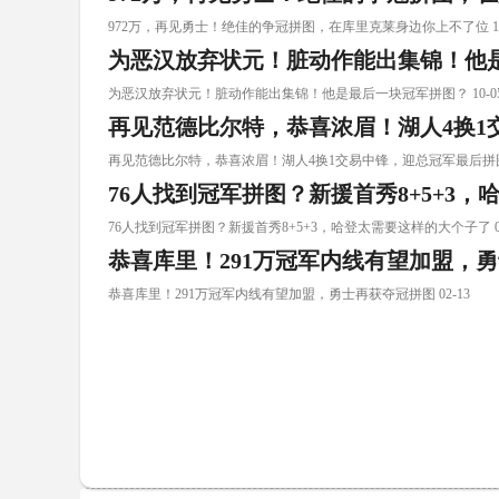
972万，再见勇士！绝佳的争冠拼图，在库里克莱身边你上不了位 11
为恶汉放弃状元！脏动作能出集锦！他
为恶汉放弃状元！脏动作能出集锦！他是最后一块冠军拼图？ 10-0
再见范德比尔特，恭喜浓眉！湖人4换1
再见范德比尔特，恭喜浓眉！湖人4换1交易中锋，迎总冠军最后拼图 0
76人找到冠军拼图？新援首秀8+5+3
76人找到冠军拼图？新援首秀8+5+3，哈登太需要这样的大个子了 02
恭喜库里！291万冠军内线有望加盟，
恭喜库里！291万冠军内线有望加盟，勇士再获夺冠拼图 02-13