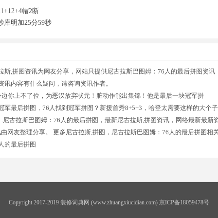
+12+4帽2断
库明加25分59秒
拉斯,拼图资讯为网友分享，网站只提供尼古拉斯巴图姆：76人的最后拼图资讯
图资讯内容有什么疑问，请咨询资讯作者。
身边你上不了位，为恶汉放弃状元！脏动作能出集锦！他是最后一块冠军拼
军最后拼图，76人找到冠军拼图？新援首秀8+5+3，哈登太需要这样的大个子
.尼古拉斯巴图姆：76人的最后拼图，最新尼古拉斯,拼图资讯，网络最新最新
讯由网友整理分享。 更多尼古拉斯,拼图，尼古拉斯巴图姆：76人的最后拼图相
人的最后拼图
Copyright 2017-2019 装修词典网 (www.zhuangxiucidian.com) 京ICP备18059478号