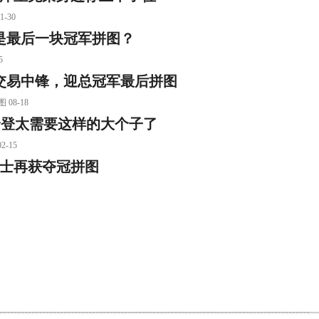
-30
是最后一块冠军拼图？
5
交易中锋，迎总冠军最后拼图
8-18
，哈登太需要这样的大个子了
-15
勇士再获夺冠拼图