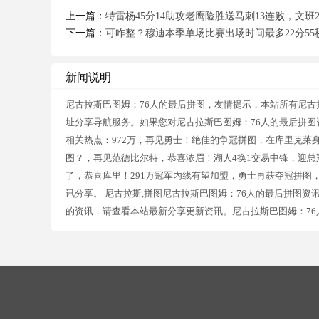
上一篇：
特雷杨45分14助攻老鹰险胜送马刺13连败，文班21
下一篇：
可咋整？穆迪本季单场比赛出场时间最多22分55秒
新闻说明
尼古拉斯巴图姆：76人的最后拼图，友情提示，本站所有尼古
址分享导航服务。如果您对尼古拉斯巴图姆：76人的最后拼
相关热点：972万，再见勇士！绝佳的争冠拼图，在库里克莱
图？，再见范德比尔特，恭喜浓眉！湖人4换1交易中锋，迎总冠
了，恭喜库里！291万冠军内线有望加盟，勇士再获夺冠拼图，
讯分享。 尼古拉斯,拼图尼古拉斯巴图姆：76人的最后拼图资
的资讯，请查看本站最新分享更新资讯。尼古拉斯巴图姆：76