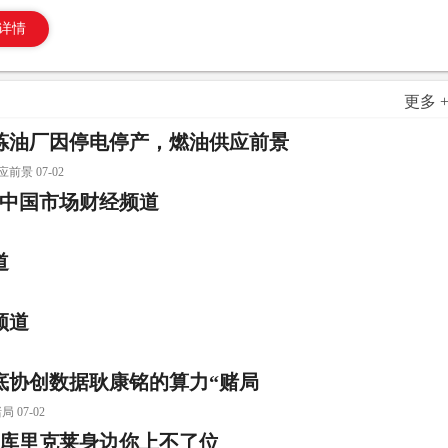
详情
更多 
炼油厂因停电停产，燃油供应前景
 07-02
重塑中国市场财经频道
道
频道
起底协创数据耿康铭的算力“赌局
07-02
在库里克莱身边你上不了位