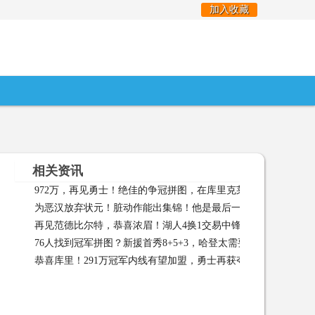
加入收藏
相关资讯
972万，再见勇士！绝佳的争冠拼图，在库里克莱身边你上不了位
为恶汉放弃状元！脏动作能出集锦！他是最后一块冠军拼图？
11-30
再见范德比尔特，恭喜浓眉！湖人4换1交易中锋，迎总冠军最后
76人找到冠军拼图？新援首秀8+5+3，哈登太需要这样的大个子
拼图 08-18
恭喜库里！291万冠军内线有望加盟，勇士再获夺冠拼图
恭喜
02-15