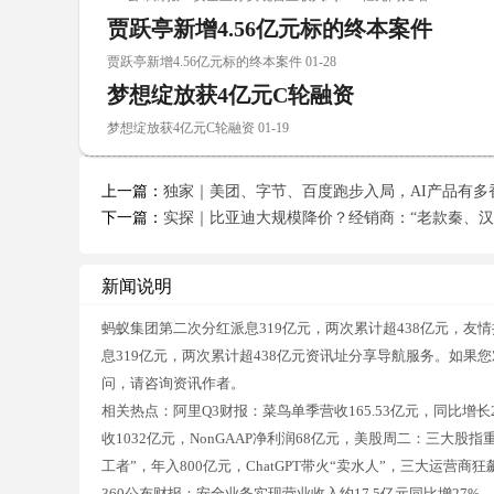
贾跃亭新增4.56亿元标的终本案件
贾跃亭新增4.56亿元标的终本案件 01-28
梦想绽放获4亿元C轮融资
梦想绽放获4亿元C轮融资 01-19
上一篇：
独家｜美团、字节、百度跑步入局，AI产品有多
下一篇：
实探｜比亚迪大规模降价？经销商：“老款秦、汉
新闻说明
蚂蚁集团第二次分红派息319亿元，两次累计超438亿元，
息319亿元，两次累计超438亿元资讯址分享导航服务。如果
问，请咨询资讯作者。
相关热点：阿里Q3财报：菜鸟单季营收165.53亿元，同比增长2
收1032亿元，NonGAAP净利润68亿元，美股周二：三大股
工者”，年入800亿元，ChatGPT带火“卖水人”，三大运营
360公布财报：安全业务实现营业收入约17.5亿元同比增27%