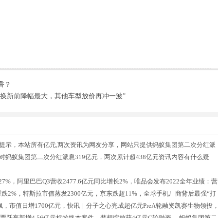
香？
换新前降幅最大，其他车型放价再冲一波”
友情提示，本站所有亿元,两次资讯为网友分享，网站只提供蚂蚁集团第二次分红派
您对蚂蚁集团第二次分红派息319亿元，两次累计超438亿元资讯内容有什么疑
7%，阿里巴巴Q3营收2477.6亿元同比增长2%，唯品会发布2022全年业绩：营
指重跌2%，特斯拉市值蒸发2300亿元，京东跌超11%，全球手机厂商背后最强“打
商狂飙，市值日增1700亿元，快讯｜分子之心完成超亿元PreA轮融资凯赛生物领投
，贾跃亭新增4.56亿元标的终本案件，梦想绽放获4亿元C轮融资，.蚂蚁集团第二