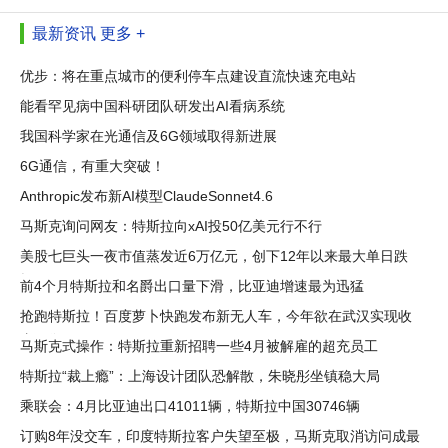
最新资讯
更多 +
优步：将在重点城市的便利停车点建设直流快速充电站
能看罕见病中国科研团队研发出AI看病系统
我国科学家在光通信及6G领域取得新进展
6G通信，有重大突破！
Anthropic发布新AI模型ClaudeSonnet4.6
马斯克询问网友：特斯拉向xAI投50亿美元行不行
美股七巨头一夜市值蒸发近6万亿元，创下12年以来最大单日跌
幅
前4个月特斯拉和名爵出口量下滑，比亚迪增速最为迅猛
抢跑特斯拉！百度萝卜快跑发布新无人车，今年欲在武汉实现收
支平衡
马斯克式操作：特斯拉重新招聘一些4月被解雇的超充员工
特斯拉“裁上瘾”：上海设计团队恐解散，朱晓彤坐镇稳大局
乘联会：4月比亚迪出口41011辆，特斯拉中国30746辆
订购8年没交车，印度特斯拉客户失望至极，马斯克取消访问成最