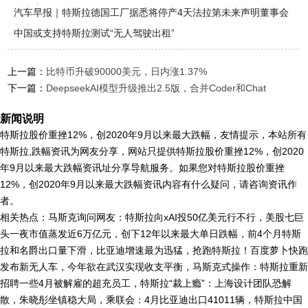
后一击
汽车早报｜特斯拉德国工厂据悉将停产4天法拉第未来声明董事会
并未
中国或支持特斯拉测试“无人驾驶出租”
上一篇：
比特币升破90000美元，日内涨1.37%
下一篇：
DeepseekAI模型升级推出2.5版，合并Coder和Chat
新闻说明
特斯拉股价重挫12%，创2020年9月以来最大跌幅，友情提示，本站所有
特斯拉,跌幅资讯为网友分享，网站只提供特斯拉股价重挫12%，创2020
年9月以来最大跌幅资讯址分享导航服务。如果您对特斯拉股价重挫
12%，创2020年9月以来最大跌幅资讯内容有什么疑问，请咨询资讯作
者。
相关热点：马斯克询问网友：特斯拉向xAI投50亿美元行不行，美股七巨
头一夜市值蒸发近6万亿元，创下12年以来最大单日跌幅，前4个月特斯
拉和名爵出口量下滑，比亚迪增速最为迅猛，抢跑特斯拉！百度萝卜快跑
发布新无人车，今年欲在武汉实现收支平衡，马斯克式操作：特斯拉重新
招聘一些4月被解雇的超充员工，特斯拉“裁上瘾”：上海设计团队恐解
散，朱晓彤坐镇稳大局，乘联会：4月比亚迪出口41011辆，特斯拉中国