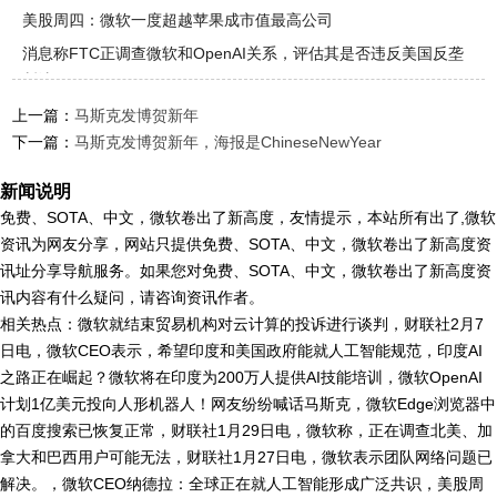
美股周四：微软一度超越苹果成市值最高公司
消息称FTC正调查微软和OpenAI关系，评估其是否违反美国反垄
断法
上一篇：
马斯克发博贺新年
下一篇：
马斯克发博贺新年，海报是ChineseNewYear
新闻说明
免费、SOTA、中文，微软卷出了新高度，友情提示，本站所有出了,微软
资讯为网友分享，网站只提供免费、SOTA、中文，微软卷出了新高度资
讯址分享导航服务。如果您对免费、SOTA、中文，微软卷出了新高度资
讯内容有什么疑问，请咨询资讯作者。
相关热点：微软就结束贸易机构对云计算的投诉进行谈判，财联社2月7
日电，微软CEO表示，希望印度和美国政府能就人工智能规范，印度AI
之路正在崛起？微软将在印度为200万人提供AI技能培训，微软OpenAI
计划1亿美元投向人形机器人！网友纷纷喊话马斯克，微软Edge浏览器中
的百度搜索已恢复正常，财联社1月29日电，微软称，正在调查北美、加
拿大和巴西用户可能无法，财联社1月27日电，微软表示团队网络问题已
解决。，微软CEO纳德拉：全球正在就人工智能形成广泛共识，美股周