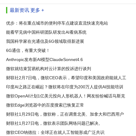
最新资讯
更多 +
优步：将在重点城市的便利停车点建设直流快速充电站
能看罕见病中国科研团队研发出AI看病系统
我国科学家在光通信及6G领域取得新进展
6G通信，有重大突破！
Anthropic发布新AI模型ClaudeSonnet4.6
微软就结束贸易机构对云计算的投诉进行谈判
财联社2月7日电，微软CEO表示，希望印度和美国政府能就人工
智能规范
印度AI之路正在崛起？微软将在印度为200万人提供AI技能培训
微软OpenAI计划1亿美元投向人形机器人！网友纷纷喊话马斯克
微软Edge浏览器中的百度搜索已恢复正常
财联社1月29日电，微软称，正在调查北美、加拿大和巴西用户
可能无法
财联社1月27日电，微软表示团队网络问题已解决。
微软CEO纳德拉：全球正在就人工智能形成广泛共识