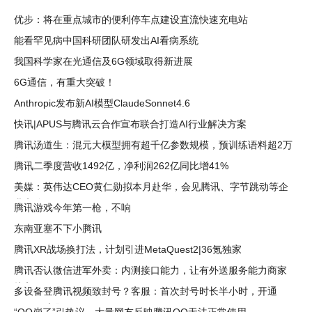
优步：将在重点城市的便利停车点建设直流快速充电站
能看罕见病中国科研团队研发出AI看病系统
我国科学家在光通信及6G领域取得新进展
6G通信，有重大突破！
Anthropic发布新AI模型ClaudeSonnet4.6
快讯|APUS与腾讯云合作宣布联合打造AI行业解决方案
腾讯汤道生：混元大模型拥有超千亿参数规模，预训练语料超2万
亿token
腾讯二季度营收1492亿，净利润262亿同比增41%
美媒：英伟达CEO黄仁勋拟本月赴华，会见腾讯、字节跳动等企
业高管
腾讯游戏今年第一枪，不响
东南亚塞不下小腾讯
腾讯XR战场换打法，计划引进MetaQuest2|36氪独家
腾讯否认微信进军外卖：内测接口能力，让有外送服务能力商家
接入
多设备登腾讯视频致封号？客服：首次封号时长半小时，开通
SVIP可立即解