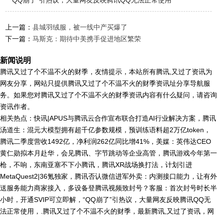
“QQ崩了”引热议，大量网友反映腾讯QQ无法正常使用
上一篇：
县城羽绒服，被一线中产买爆了
下一篇：
马斯克：期待中美携手促进地区繁荣
新闻说明
腾讯又过了个不温不火的财季，友情提示，本站所有腾讯,又过了资讯为
网友分享，网站只提供腾讯又过了个不温不火的财季资讯址分享导航服
务。如果您对腾讯又过了个不温不火的财季资讯内容有什么疑问，请咨询
资讯作者。
相关热点：快讯|APUS与腾讯云合作宣布联合打造AI行业解决方案，腾讯
汤道生：混元大模型拥有超千亿参数规模，预训练语料超2万亿token，
腾讯二季度营收1492亿，净利润262亿同比增41%，美媒：英伟达CEO
黄仁勋拟本月赴华，会见腾讯、字节跳动等企业高管，腾讯游戏今年第一
枪，不响，东南亚塞不下小腾讯，腾讯XR战场换打法，计划引进
MetaQuest2|36氪独家，腾讯否认微信进军外卖：内测接口能力，让有外
送服务能力商家接入，多设备登腾讯视频致封号？客服：首次封号时长半
小时，开通SVIP可立即解，“QQ崩了”引热议，大量网友反映腾讯QQ无
法正常使用，.腾讯又过了个不温不火的财季，最新腾讯,又过了资讯，网