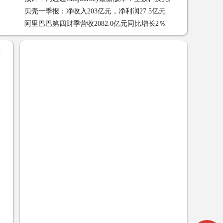
贝壳一季报：净收入203亿元，净利润27.5亿元
贝壳一季报：净收入
融资 06-24
阿里巴巴第四财季营收2082.0亿元同比增长2％
阿里巴巴第四财季营
+