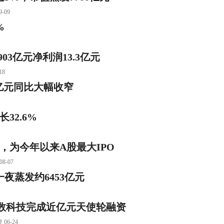
09
%
03亿元净利润13.3亿元
18
5亿元同比大幅收窄
32.6%
，为今年以来A股最大IPO
-07
夜蒸发约6453亿元
！生数科技完成近亿元天使轮融资
6-24