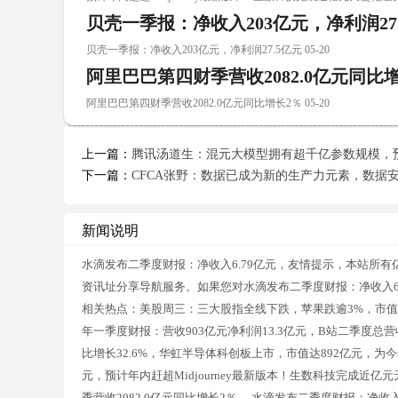
贝壳一季报：净收入203亿元，净利润27
贝壳一季报：净收入203亿元，净利润27.5亿元 05-20
阿里巴巴第四财季营收2082.0亿元同比
阿里巴巴第四财季营收2082.0亿元同比增长2％ 05-20
上一篇：
腾讯汤道生：混元大模型拥有超千亿参数规模，预训练
下一篇：
CFCA张野：数据已成为新的生产力元素，数据
新闻说明
水滴发布二季度财报：净收入6.79亿元，友情提示，本站所有
资讯址分享导航服务。如果您对水滴发布二季度财报：净收入6
相关热点：美股周三：三大股指全线下跌，苹果跌逾3%，市值蒸发
年一季度财报：营收903亿元净利润13.3亿元，B站二季度总营
比增长32.6%，华虹半导体科创板上市，市值达892亿元，为今
元，预计年内赶超Midjourney最新版本！生数科技完成近亿
季营收2082.0亿元同比增长2％，.水滴发布二季度财报：净收