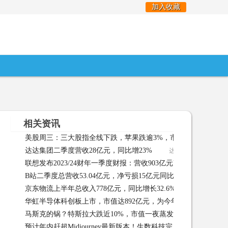
加入收藏
相关资讯
美股周三：三大股指全线下跌，苹果跌逾3%，市值蒸发7700亿元
达达集团二季度营收28亿元，同比增23%
达达集团二季度营收28亿
09
联想发布2023/24财年一季度财报：营收903亿元净利润13.3亿元
B站二季度总营收53.04亿元，净亏损15亿元同比大幅收窄
B站
京东物流上半年总收入778亿元，同比增长32.6%
京东物流上半年
华虹半导体科创板上市，市值达892亿元，为今年以来A股最大IP
马斯克的锅？特斯拉大跌近10%，市值一夜蒸发约6453亿元
08-07
预计年内赶超Midjourney最新版本！生数科技完成近亿元天使轮