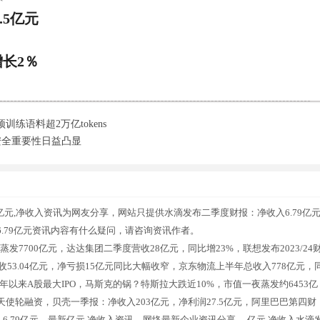
.5亿元
增长2％
语料超2万亿tokens
安全重要性日益凸显
亿元,净收入资讯为网友分享，网站只提供水滴发布二季度财报：净收入6.79亿
.79亿元资讯内容有什么疑问，请咨询资讯作者。
7700亿元，达达集团二季度营收28亿元，同比增23%，联想发布2023/24
收53.04亿元，净亏损15亿元同比大幅收窄，京东物流上半年总收入778亿元，
年以来A股最大IPO，马斯克的锅？特斯拉大跌近10%，市值一夜蒸发约6453亿
元天使轮融资，贝壳一季报：净收入203亿元，净利润27.5亿元，阿里巴巴第四财
入6.79亿元，最新亿元,净收入资讯，网络最新企业资讯分享。 亿元,净收入水滴