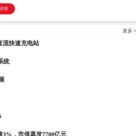
详情
更多 
直流快速充电站
系统
展
6
%，市值蒸发7700亿元