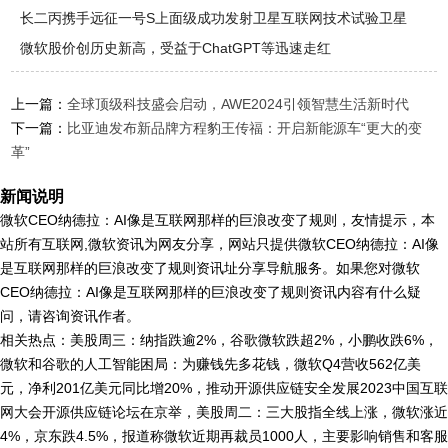
长二丙携手远征一号S上面级成功发射卫星互联网技术试验卫星
微软股价创历史新高，受益于ChatGPT等迅速走红
上一篇：
全球顶级科技盛会启动，AWE2024引领智慧生活新时代
下一篇：
比亚迪发布新品牌方程豹王传福：开启新能源车“更大的变
革”
新闻说明
微软CEO纳德拉：AI像是互联网那样的巨浪改变了规则，友情提示，本
站所有互联网,微软资讯为网友分享，网站只提供微软CEO纳德拉：AI像
是互联网那样的巨浪改变了规则资讯址分享导航服务。如果您对微软
CEO纳德拉：AI像是互联网那样的巨浪改变了规则资讯内容有什么疑
问，请咨询资讯作者。
相关热点：美股周三：纳指跌逾2%，谷歌微软跌超2%，小鹏收跌6%，
微软和谷歌的人工智能困局：为赚钱先多花钱，微软Q4营收562亿美
元，净利201亿美元同比增20%，推动开源供应链安全发展2023中国互联
网大会开源供应链论坛在京举，美股周二：三大股指全线上涨，微软涨近
4%，京东跌4.5%，报道称微软近期再裁员1000人，主要影响销售和客服