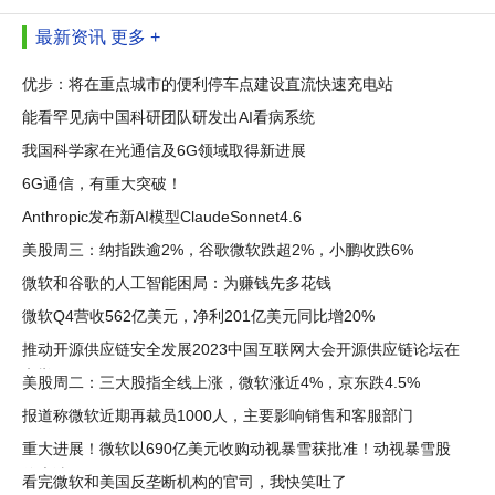
最新资讯
更多 +
优步：将在重点城市的便利停车点建设直流快速充电站
能看罕见病中国科研团队研发出AI看病系统
我国科学家在光通信及6G领域取得新进展
6G通信，有重大突破！
Anthropic发布新AI模型ClaudeSonnet4.6
美股周三：纳指跌逾2%，谷歌微软跌超2%，小鹏收跌6%
微软和谷歌的人工智能困局：为赚钱先多花钱
微软Q4营收562亿美元，净利201亿美元同比增20%
推动开源供应链安全发展2023中国互联网大会开源供应链论坛在
京举
美股周二：三大股指全线上涨，微软涨近4%，京东跌4.5%
报道称微软近期再裁员1000人，主要影响销售和客服部门
重大进展！微软以690亿美元收购动视暴雪获批准！动视暴雪股
价大涨10%
看完微软和美国反垄断机构的官司，我快笑吐了